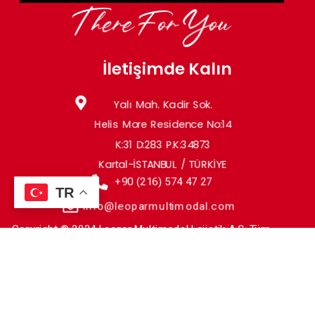
İletişimde Kalın
Yalı Mah. Kadir Sok.
Helis More Residence No:14
K:31 D:283 P.K:34873
Kartal-İSTANBUL / TÜRKİYE
+90 (216) 574 47 27
TR
info@leoparmultimodal.com
Copyright © 2024 Leopar Multimodal Lojistik A.Ş. Tüm
hakları saklıdır.