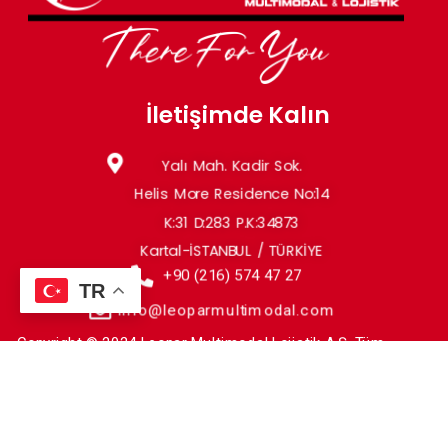
İletişimde Kalın
Yalı Mah. Kadir Sok.
Helis More Residence No:14
K:31 D:283 P.K:34873
Kartal-İSTANBUL / TÜRKİYE
+90 (216) 574 47 27
TR
info@leoparmultimodal.com
Copyright © 2024 Leopar Multimodal Lojistik A.Ş. Tüm
hakları saklıdır.